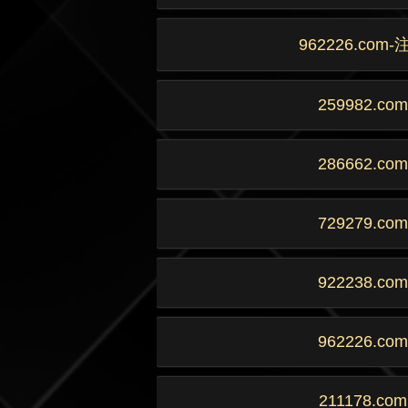
962226.com-
259982.com
286662.com
729279.com
922238.com
962226.com
211178.com