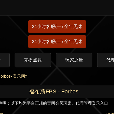
24小时客服(一) 全年无休
24小时客服(二) 全年无休
册
充提点数
玩家返量
代
Forbos- 登录网址
福布斯FBS - Forbos
声明：以下均为平台正规的官网会员玩家、代理管理登录入口