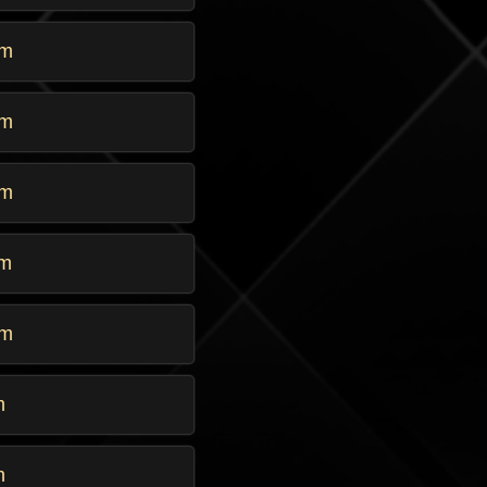
om
om
om
om
om
m
m