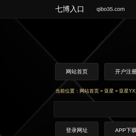
七博入口
qibo35.com
网站首页
开户注
当前位置：
网站首页
>
亚星
>
亚星Y
登录网址
APP下