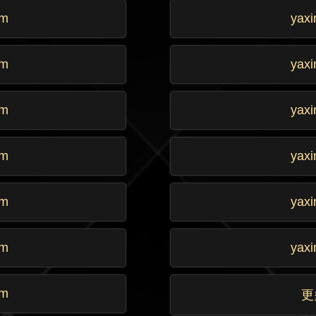
om
yaxi
om
yaxi
om
yaxi
om
yaxi
om
yaxi
om
yaxi
om
更