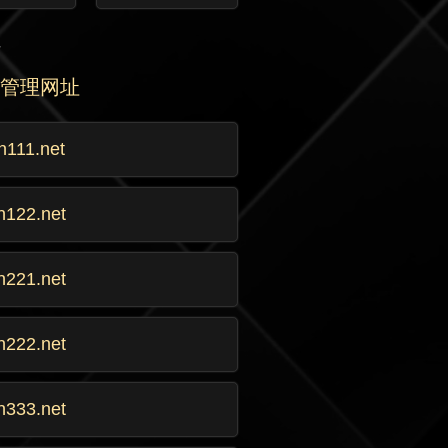
址
管理网址
n111.net
n122.net
n221.net
n222.net
n333.net