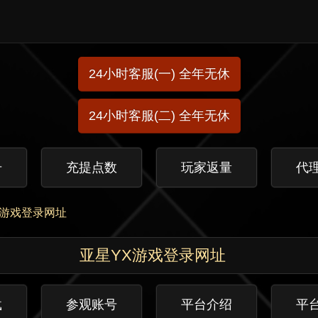
24小时客服(一) 全年无休
24小时客服(二) 全年无休
册
充提点数
玩家返量
代
X游戏登录网址
亚星YX游戏登录网址
载
参观账号
平台介绍
平