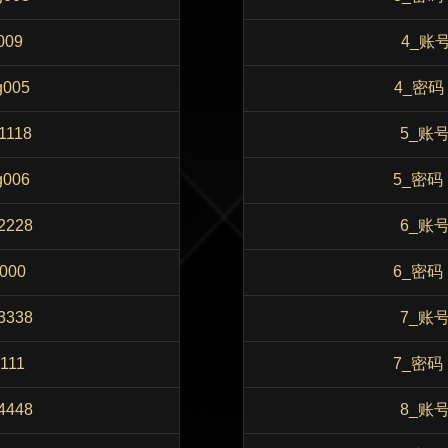
009
4_账号
005
4_密码：
1118
5_账号
006
5_密码：
2228
6_账号
000
6_密码：
3338
7_账号
111
7_密码：
4448
8_账号