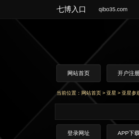
七博入口
qibo35.com
网站首页
开户注
当前位置：
网站首页
>
亚星
>
亚星参
登录网址
APP下