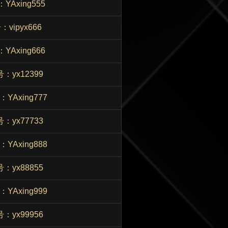
YAxing555
：vipyx666
YAxing666
号：yx12399
：YAxing777
号：yx77733
：YAxing888
号：yx88855
：YAxing999
号：yx99956