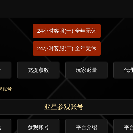
24小时客服(一) 全年无休
24小时客服(二) 全年无休
册
充提点数
玩家返量
代
观账号
亚星参观账号
载
参观账号
平台介绍
平